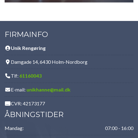
FIRMAINFO
Unik Rengøring
Damgade 14, 6430 Holm-Nordborg
Tlf:
61160043
E-mail:
unikhanne@mail.dk
CVR: 42173177
ÅBNINGSTIDER
Mandag:
07:00 - 16:00