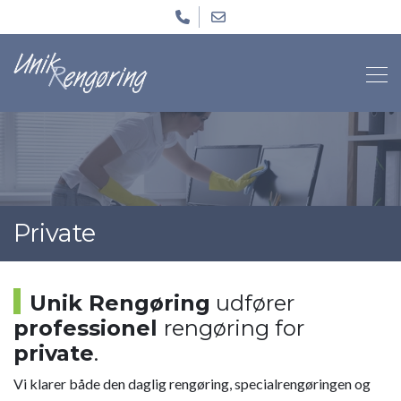
Skip
to
main
content
Private
Unik Rengøring
udfører
professionel
rengøring for
private
.
Vi klarer både den daglig rengøring, specialrengøringen og