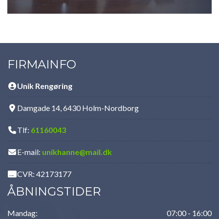
FIRMAINFO
Unik Rengøring
Damgade 14, 6430 Holm-Nordborg
Tlf:
61160043
E-mail:
unikhanne@mail.dk
CVR: 42173177
ÅBNINGSTIDER
Mandag:
07:00 - 16:00